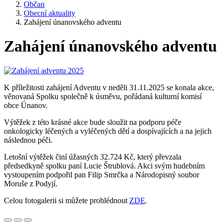
Občan
Obecní aktuality
Zahájení únanovského adventu
Zahájení únanovského adventu
K příležitosti zahájení Adventu v neděli 31.11.2025 se konala akce,
věnovaná Spolku společně k úsměvu, pořádaná kulturní komisí
obce Únanov.
Výtěžek z této krásné akce bude sloužit na podporu péče
onkologicky léčených a vyléčených dětí a dospívajících a na jejich
následnou péči.
Letošní výtěžek činí úžasných 32.724 Kč, který převzala
předsedkyně spolku paní Lucie Štrublová. Akci svým hudebním
vystoupením podpořil pan Filip Smrčka a Národopisný soubor
Moruše z Podyjí.
Celou fotogalerii si můžete prohlédnout
ZDE
.