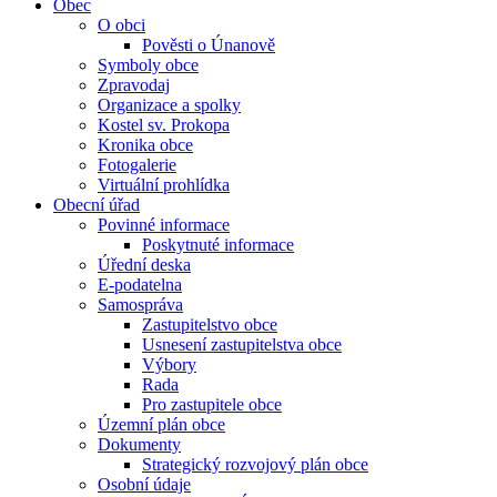
Obec
O obci
Pověsti o Únanově
Symboly obce
Zpravodaj
Organizace a spolky
Kostel sv. Prokopa
Kronika obce
Fotogalerie
Virtuální prohlídka
Obecní úřad
Povinné informace
Poskytnuté informace
Úřední deska
E-podatelna
Samospráva
Zastupitelstvo obce
Usnesení zastupitelstva obce
Výbory
Rada
Pro zastupitele obce
Územní plán obce
Dokumenty
Strategický rozvojový plán obce
Osobní údaje