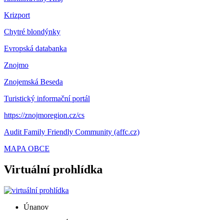
Krizport
Chytré blondýnky
Evropská databanka
Znojmo
Znojemská Beseda
Turistický informační portál
https://znojmoregion.cz/cs
Audit Family Friendly Community (affc.cz)
MAPA OBCE
Virtuální prohlídka
Únanov