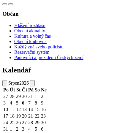
Občan
Hlášení rozhlasu
Obecní aktuality
Kultura a volný čas
Obecní knihovna
Každý zná svého policistu
Rezervační systém
Panovníci a prezidenti Českých zemí
Kalendář
Srpen
2026
Po
Út
St
Čt
Pá
So
Ne
27
28
29
30
31
1
2
3
4
5
6
7
8
9
10
11
12
13
14
15
16
17
18
19
20
21
22
23
24
25
26
27
28
29
30
31
1
2
3
4
5
6