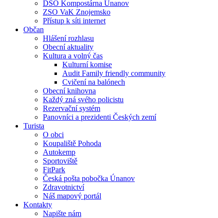
DSO Kompostárna Únanov
ZSO VaK Znojemsko
Přístup k síti internet
Občan
Hlášení rozhlasu
Obecní aktuality
Kultura a volný čas
Kulturní komise
Audit Family friendly community
Cvičení na balónech
Obecní knihovna
Každý zná svého policistu
Rezervační systém
Panovníci a prezidenti Českých zemí
Turista
O obci
Koupaliště Pohoda
Autokemp
Sportoviště
FitPark
Česká pošta pobočka Únanov
Zdravotnictví
Náš mapový portál
Kontakty
Napište nám