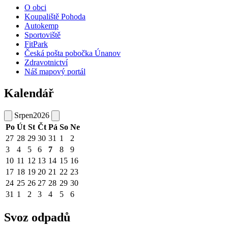
O obci
Koupaliště Pohoda
Autokemp
Sportoviště
FitPark
Česká pošta pobočka Únanov
Zdravotnictví
Náš mapový portál
Kalendář
Srpen
2026
Po
Út
St
Čt
Pá
So
Ne
27
28
29
30
31
1
2
3
4
5
6
7
8
9
10
11
12
13
14
15
16
17
18
19
20
21
22
23
24
25
26
27
28
29
30
31
1
2
3
4
5
6
Svoz odpadů