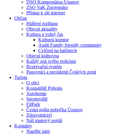
DSO Kompostárna Únanov
ZSO VaK Znojemsko
Přístup k síti internet
Občan
Hlášení rozhlasu
Obecní aktuality
Kultura a volný čas
Kulturní komise
Audit Family friendly community
Cvičení na balónech
Obecní knihovna
Každý zná svého policistu
Rezervační systém
Panovníci a prezidenti Českých zemí
Turista
O obci
Koupaliště Pohoda
Autokemp
Sportoviště
FitPark
Česká pošta pobočka Únanov
Zdravotnictví
Náš mapový portál
Kontakty
Napište nám