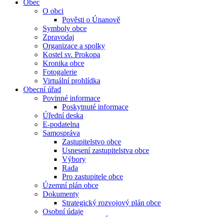
Obec
O obci
Pověsti o Únanově
Symboly obce
Zpravodaj
Organizace a spolky
Kostel sv. Prokopa
Kronika obce
Fotogalerie
Virtuální prohlídka
Obecní úřad
Povinné informace
Poskytnuté informace
Úřední deska
E-podatelna
Samospráva
Zastupitelstvo obce
Usnesení zastupitelstva obce
Výbory
Rada
Pro zastupitele obce
Územní plán obce
Dokumenty
Strategický rozvojový plán obce
Osobní údaje