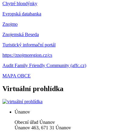
Chytré blondýnky
Evropská databanka
Znojmo
Znojemská Beseda
Turistický informační portál
https://znojmoregion.cz/cs
Audit Family Friendly Community (affc.cz)
MAPA OBCE
Virtuální prohlídka
Únanov
Obecní úřad Únanov
Únanov 463, 671 31 Únanov