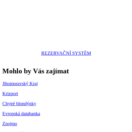
REZERVAČNÍ SYSTÉM
Mohlo by Vás zajímat
Jihomoravský Kraj
Krizport
Chytré blondýnky
Evropská databanka
Znojmo