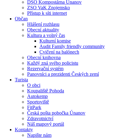
DSO Kompostárna Únanov
ZSO VaK Znojemsko
Přístup k síti internet
Občan
Hlášení rozhlasu
Obecní aktuality
Kultura a volný čas
Kulturní komise
Audit Family friendly community
Cvičení na balónech
Obecní knihovna
Každý zná svého policistu
Rezervační systém
Panovníci a prezidenti Českých zemí
Turista
O obci
Koupaliště Pohoda
Autokemp
Sportoviště
FitPark
Česká pošta pobočka Únanov
Zdravotnictví
Náš mapový portál
Kontakty
Napište nám