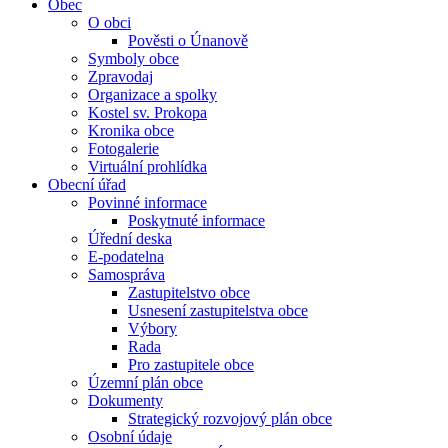
Obec
O obci
Pověsti o Únanově
Symboly obce
Zpravodaj
Organizace a spolky
Kostel sv. Prokopa
Kronika obce
Fotogalerie
Virtuální prohlídka
Obecní úřad
Povinné informace
Poskytnuté informace
Úřední deska
E-podatelna
Samospráva
Zastupitelstvo obce
Usnesení zastupitelstva obce
Výbory
Rada
Pro zastupitele obce
Územní plán obce
Dokumenty
Strategický rozvojový plán obce
Osobní údaje