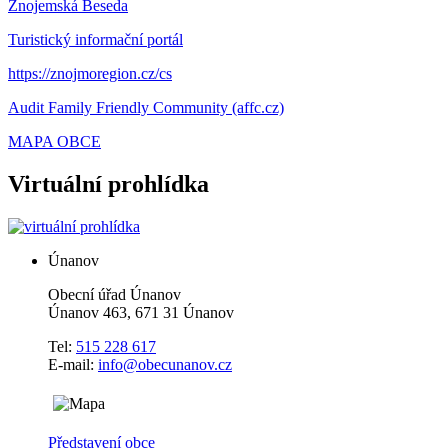
Znojemská Beseda
Turistický informační portál
https://znojmoregion.cz/cs
Audit Family Friendly Community (affc.cz)
MAPA OBCE
Virtuální prohlídka
Únanov
Obecní úřad Únanov
Únanov 463, 671 31 Únanov
Tel:
515 228 617
E-mail:
info@obecunanov.cz
Představení obce