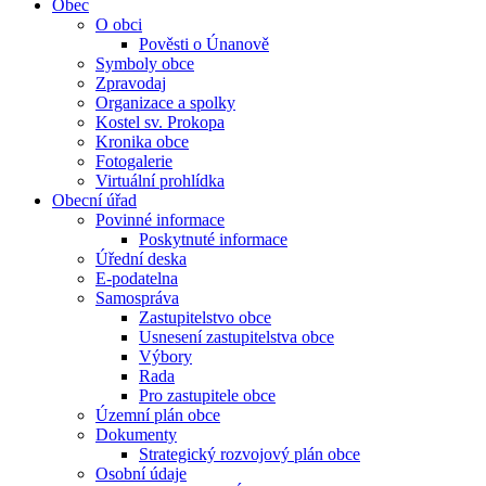
Obec
O obci
Pověsti o Únanově
Symboly obce
Zpravodaj
Organizace a spolky
Kostel sv. Prokopa
Kronika obce
Fotogalerie
Virtuální prohlídka
Obecní úřad
Povinné informace
Poskytnuté informace
Úřední deska
E-podatelna
Samospráva
Zastupitelstvo obce
Usnesení zastupitelstva obce
Výbory
Rada
Pro zastupitele obce
Územní plán obce
Dokumenty
Strategický rozvojový plán obce
Osobní údaje