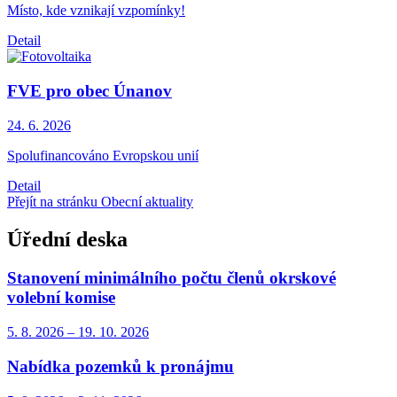
Místo, kde vznikají vzpomínky!
Detail
FVE pro obec Únanov
24. 6.
2026
Spolufinancováno Evropskou unií
Detail
Přejít na stránku Obecní aktuality
Úřední deska
Stanovení minimálního počtu členů okrskové
volební komise
5. 8.
2026
–
19. 10.
2026
Nabídka pozemků k pronájmu