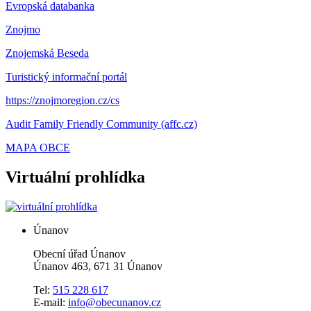
Evropská databanka
Znojmo
Znojemská Beseda
Turistický informační portál
https://znojmoregion.cz/cs
Audit Family Friendly Community (affc.cz)
MAPA OBCE
Virtuální prohlídka
Únanov
Obecní úřad Únanov
Únanov 463, 671 31 Únanov
Tel:
515 228 617
E-mail:
info@obecunanov.cz