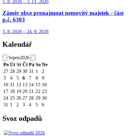
5. 8.
2026
–
3. 11.
2026
Záměr obce pronajmout nemovitý majetek - část
p.č. 6303
3. 8.
2026
–
24. 8.
2026
Kalendář
Srpen
2026
Po
Út
St
Čt
Pá
So
Ne
27
28
29
30
31
1
2
3
4
5
6
7
8
9
10
11
12
13
14
15
16
17
18
19
20
21
22
23
24
25
26
27
28
29
30
31
1
2
3
4
5
6
Svoz odpadů