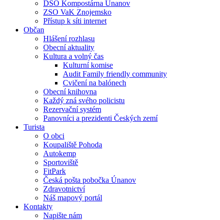
DSO Kompostárna Únanov
ZSO VaK Znojemsko
Přístup k síti internet
Občan
Hlášení rozhlasu
Obecní aktuality
Kultura a volný čas
Kulturní komise
Audit Family friendly community
Cvičení na balónech
Obecní knihovna
Každý zná svého policistu
Rezervační systém
Panovníci a prezidenti Českých zemí
Turista
O obci
Koupaliště Pohoda
Autokemp
Sportoviště
FitPark
Česká pošta pobočka Únanov
Zdravotnictví
Náš mapový portál
Kontakty
Napište nám