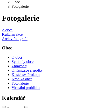
Obec
Fotogalerie
Fotogalerie
Z obce
Kulturní akce
Archiv fotografií
Obec
O obci
Symboly obce
Zpravodaj
Organizace a spolky
Kostel sv. Prokopa
Kronika obce
Fotogalerie
Virtuální prohlídka
Kalendář