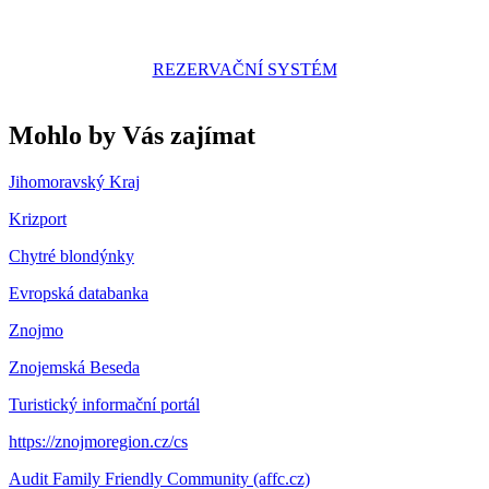
REZERVAČNÍ SYSTÉM
Mohlo by Vás zajímat
Jihomoravský Kraj
Krizport
Chytré blondýnky
Evropská databanka
Znojmo
Znojemská Beseda
Turistický informační portál
https://znojmoregion.cz/cs
Audit Family Friendly Community (affc.cz)