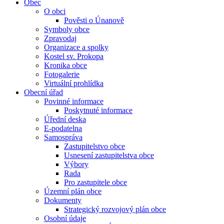
Obec
O obci
Pověsti o Únanově
Symboly obce
Zpravodaj
Organizace a spolky
Kostel sv. Prokopa
Kronika obce
Fotogalerie
Virtuální prohlídka
Obecní úřad
Povinné informace
Poskytnuté informace
Úřední deska
E-podatelna
Samospráva
Zastupitelstvo obce
Usnesení zastupitelstva obce
Výbory
Rada
Pro zastupitele obce
Územní plán obce
Dokumenty
Strategický rozvojový plán obce
Osobní údaje