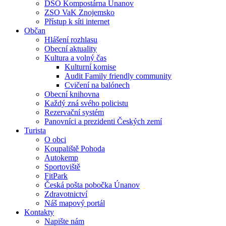
DSO Kompostárna Únanov
ZSO VaK Znojemsko
Přístup k síti internet
Občan
Hlášení rozhlasu
Obecní aktuality
Kultura a volný čas
Kulturní komise
Audit Family friendly community
Cvičení na balónech
Obecní knihovna
Každý zná svého policistu
Rezervační systém
Panovníci a prezidenti Českých zemí
Turista
O obci
Koupaliště Pohoda
Autokemp
Sportoviště
FitPark
Česká pošta pobočka Únanov
Zdravotnictví
Náš mapový portál
Kontakty
Napište nám